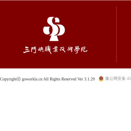
豫公网安备 410
Copyrightⓒ goworkla.cn All Rights Reserved Ver 3.1.29