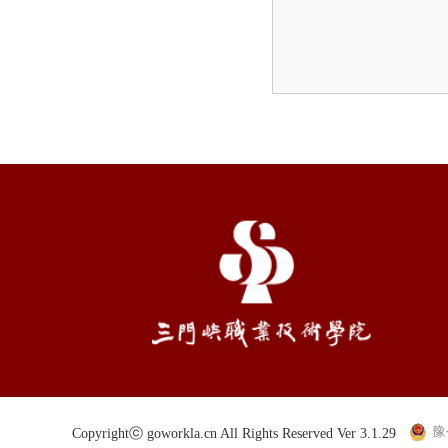
豫
Copyrightⓒ goworkla.cn All Rights Reserved Ver 3.1.29