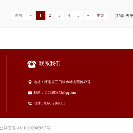
首页
«
1
2
3
4
5
»
尾页
共
5
页 去
联系我们
地址：
河南省三门峡市崤山西路42号
邮箱：
1172305843@qq.com
电话：
0398-2168881
公网安备 41010902002097号