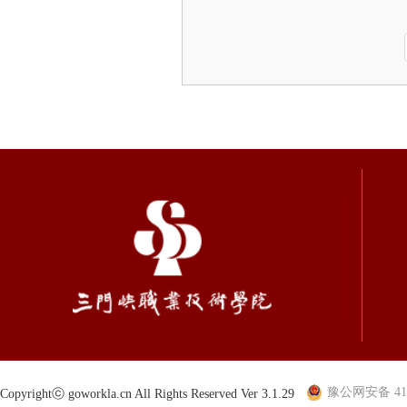
豫公网安备 410
Copyrightⓒ goworkla.cn All Rights Reserved Ver 3.1.29