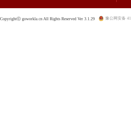
豫公网安备 410
Copyrightⓒ goworkla.cn All Rights Reserved Ver 3.1.29