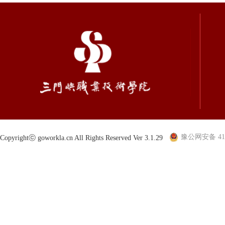
豫公网安备 410
Copyrightⓒ goworkla.cn All Rights Reserved Ver 3.1.29