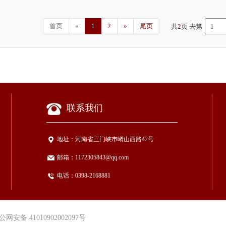
首页
«
1
2
»
尾页
共
2
页 去第
联系我们
地址：
河南省三门峡市崤山西路42号
邮箱：
1172305843@qq.com
电话：
0398-2168881
公网安备 41010902002097号