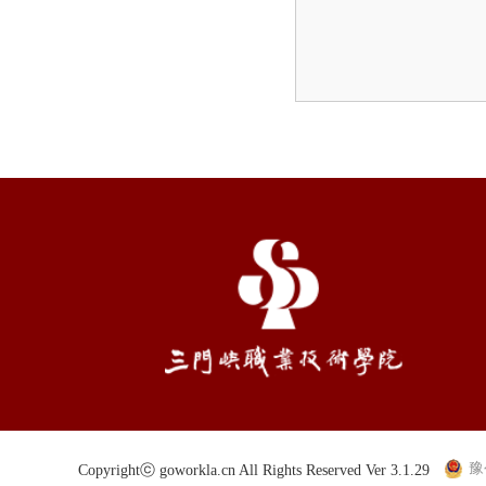
豫
Copyrightⓒ goworkla.cn All Rights Reserved Ver 3.1.29